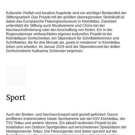
Kulturelle Vielfalt und kreative Angebote sind ein wichtiger Bestandteil der
Stiftungsarbeit. Das Projekt mit der größten überregionalen Strahlkraft ist
dabei das Europäische Flakonglasmuseum in Kleintettau. Daneben
unterstützt die Stiftung auch Musikvereine und Chöre bei der
Nachwuchsförderung oder der Anschaffung von Noten. Ein in der
Regionalpresse vielbeachtetes eigenes kulturelles Projekt ist der
Kleintettauer Dorfschreiber, ein Stipendium für Schriftstellerinnen und
Schriftsteller, die für drei Monate als „poets in residence“ in Kleintettau
leben und arbeiten. Im Januar 2026 wird die Stipendienzeit der dritten
Dorfschreiberin Katharina Schlender beginnen.
Sport
Auch der Breiten- und Nachwuchssport wird gezielt gefördert. Davon
profitieren insbesondere lokale Sportvereine wie der ASV Kleintettau, der
TSV Tettau und weitere Vereine. Ein aktuell laufendes Projekt ist die
Installation von Outdoor-Sportgeräten auf verschiedenen Spielplätzen der
Marktgemeinde Tettau. Die Fitnessgeräte sind dabei speziell auf die