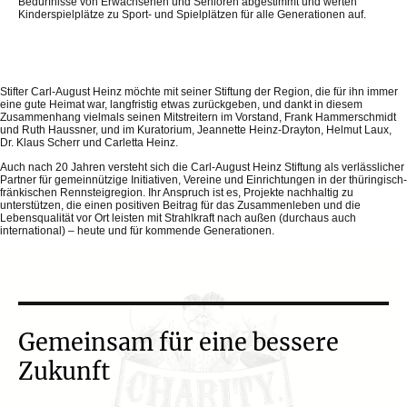
Bedürfnisse von Erwachsenen und Senioren abgestimmt und werten
Kinderspielplätze zu Sport- und Spielplätzen für alle Generationen auf.
Stifter Carl-August Heinz möchte mit seiner Stiftung der Region, die für ihn immer
eine gute Heimat war, langfristig etwas zurückgeben, und dankt in diesem
Zusammenhang vielmals seinen Mitstreitern im Vorstand, Frank Hammerschmidt
und Ruth Haussner, und im Kuratorium, Jeannette Heinz-Drayton, Helmut Laux,
Dr. Klaus Scherr und Carletta Heinz.
Auch nach 20 Jahren versteht sich die Carl-August Heinz Stiftung als verlässlicher
Partner für gemeinnützige Initiativen, Vereine und Einrichtungen in der thüringisch-
fränkischen Rennsteigregion. Ihr Anspruch ist es, Projekte nachhaltig zu
unterstützen, die einen positiven Beitrag für das Zusammenleben und die
Lebensqualität vor Ort leisten mit Strahlkraft nach außen (durchaus auch
international) – heute und für kommende Generationen.
Gemeinsam für eine bessere
Zukunft